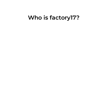
Who is factory17?
Welcome to factory17!
The sisters Anastasia, Anuschka and Adriana
from Cologne create handmade jewelry and
cell phone chains, dip dye candles and acrylic
paintings for their Etsy shop.
In collaboration with Jessica Haller they created
the Happy Chain.
DISCOVER MORE FROM FACTORY17