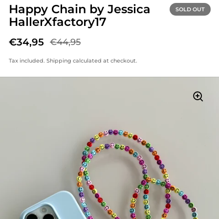
Happy Chain by Jessica
SOLD OUT
HallerXfactory17
€34,95
€44,95
Tax included.
Shipping
calculated at checkout.